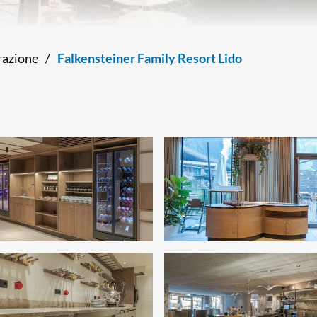
orazione
/
Falkensteiner Family Resort Lido