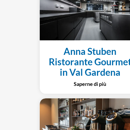
Anna Stuben
Ristorante Gourme
in Val Gardena
Saperne di più